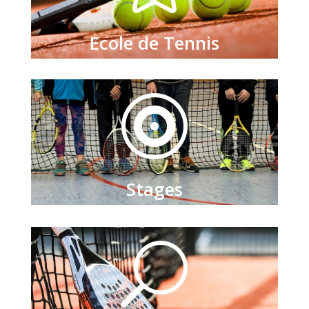
Ecole de Tennis

Stages
U